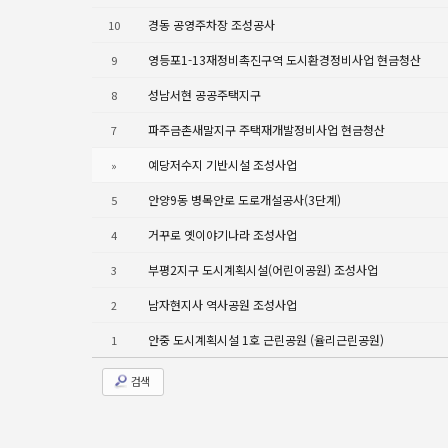
경동 공영주차장 조성공사
10
영등포1-13재정비촉진구역 도시환경정비사업 현금청산
9
성남서현 공공주택지구
8
파주금촌새말지구 주택재개발정비사업 현금청산
7
예당저수지 기반시설 조성사업
»
안양9동 병목안로 도로개설공사(3단계)
5
거꾸로 옛이야기나라 조성사업
4
부평2지구 도시계획시설(어린이공원) 조성사업
3
남자현지사 역사공원 조성사업
2
안중 도시계획시설 1호 근린공원 (율리근린공원)
1
검색