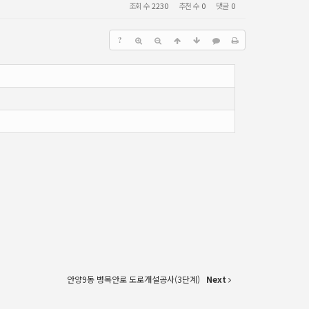
조회 수
2230
추천 수
0
댓글
0
?
안양9동 병목안로 도로개설공사(3단계)
Next