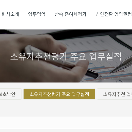
회사소개
업무영역
상속·증여세평가
법인전환 영업권
소유자추천평가 주요 업무실적
보호방안
소유자추천평가 주요 업무실적
소유자추천 업