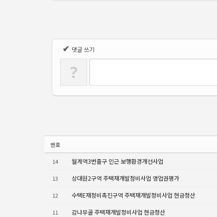
✔
댓글 쓰기
?
번호
월계역3번출구 인근 보행환경개선사업
14
상대원2구역 주택재개발정비사업 영업권평가
13
수택E재정비촉진구역 주택재개발정비사업 현금청산
12
감나무골 주택재개발정비사업 현금청산
11