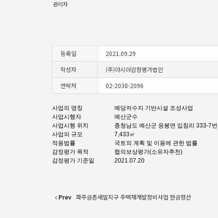
관리자
등록일
2021.09.29
작성자
(주)아시아감정평가법인
연락처
02-2038-2096
사업의 명칭
예당저수지 기반시설 조성사업
사업시행자
예산군수
사업시행 위치
충청남도 예산군 응봉면 입침리 333-7
사업의 규모
7,433㎡
적용법률
국토의 계획 및 이용에 관한 법률
감정평가 목적
협의보상평가(소유자추천)
감정평가 기준일
2021.07.20
Prev
파주금촌새말지구 주택재개발정비사업 현금청산