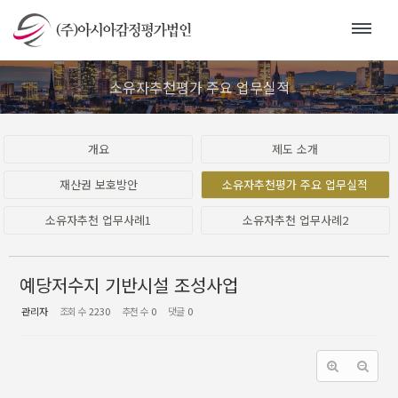
Sketchbook5, 스케치북5
Sketchbook5, 스케치북5
소유자추천평가 주요 업무실적
개요
제도 소개
재산권 보호방안
소유자추천평가 주요 업무실적
소유자추천 업무사례1
소유자추천 업무사례2
예당저수지 기반시설 조성사업
관리자
조회 수
2230
추천 수
0
댓글
0