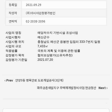
등록일
2021.09.29
작성자
(주)아시아감정평가법인
연락처
02-2038-2096
사업의 명칭
예당저수지 기반시설 조성사업
사업시행자
예산군수
사업시행 위치
충청남도 예산군 응봉면 입침리 333-7번지 일원
사업의 규모
7,433㎡
적용법률
국토의 계획 및 이용에 관한 법률
감정평가 목적
협의보상평가(소유자추천)
감정평가 기준일
2021.07.20
Prev
안양9동 병목안로 도로개설공사(3단계)
파주금촌새말지구 주택재개발정비사업 현금청산
Next