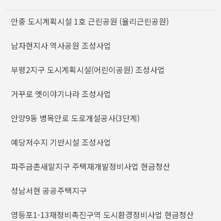
안중 도시계획시설 1호 근린공원 (율리근린공원)
남자현지사 역사공원 조성사업
부평2지구 도시계획시설(어린이공원) 조성사업
거꾸로 옛이야기나라 조성사업
안양9동 병목안로 도로개설공사(3단계)
예당저수지 기반시설 조성사업
파주금촌새말지구 주택재개발정비사업 현금청산
성남서현 공공주택지구
영등포1-13재정비촉진구역 도시환경정비사업 현금청산