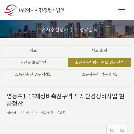
Sketchbook5, 스케치북5
Sketchbook5, 스케치북5
소유자추천평가 주요 업무실적
개요
제도 소개
재산권 보호방안
소유자추천평가 주요 업무실적
소유자추천 업무사례1
소유자추천 업무사례2
영등포1-13재정비촉진구역 도시환경정비사업 현
금청산
관리자
조회 수
2168
추천 수
0
댓글
0