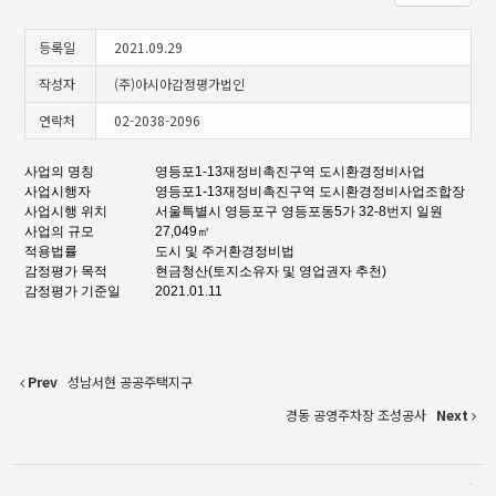
등록일
2021.09.29
작성자
(주)아시아감정평가법인
연락처
02-2038-2096
사업의 명칭
영등포1-13재정비촉진구역 도시환경정비사업
사업시행자
영등포1-13재정비촉진구역 도시환경정비사업조합장
사업시행 위치
서울특별시 영등포구 영등포동5가 32-8번지 일원
사업의 규모
27,049㎡
적용법률
도시 및 주거환경정비법
감정평가 목적
현금청산(토지소유자 및 영업권자 추천)
감정평가 기준일
2021.01.11
Prev
성남서현 공공주택지구
경동 공영주차장 조성공사
Next