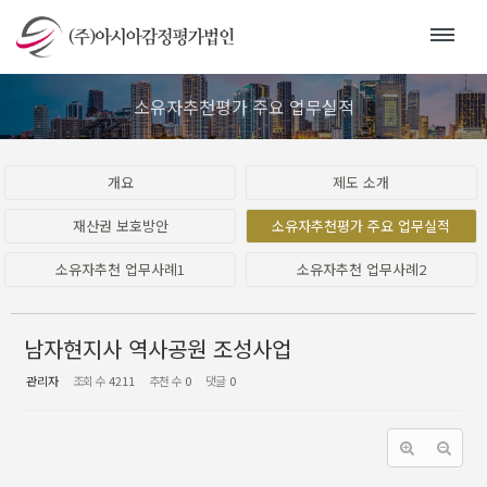
Sketchbook5, 스케치북5
Sketchbook5, 스케치북5
소유자추천평가 주요 업무실적
개요
제도 소개
재산권 보호방안
소유자추천평가 주요 업무실적
소유자추천 업무사례1
소유자추천 업무사례2
남자현지사 역사공원 조성사업
관리자
조회 수
4211
추천 수
0
댓글
0