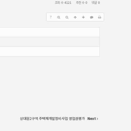
조회 수
4121
추천 수
0
댓글
0
?
상대원2구역 주택재개발정비사업 영업권평가
Next