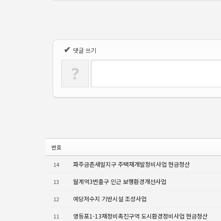
✔
댓글 쓰기
?
번호
파주금촌새말지구 주택재개발정비사업 현금청산
14
월계역3번출구 인근 보행환경개선사업
13
예당저수지 기반시설 조성사업
12
영등포1-13재정비촉진구역 도시환경정비사업 현금청산
11