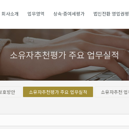
회사소개
업무영역
상속·증여세평가
법인전환 영업권
소유자추천평가 주요 업무실적
보호방안
소유자추천평가 주요 업무실적
소유자추천 업