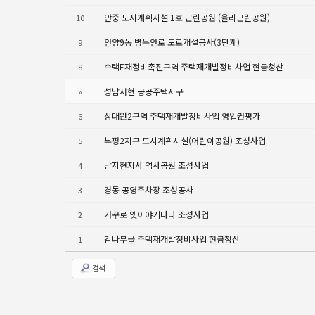
안중 도시계획시설 1호 근린공원 (율리근린공원)
10
안양9동 병목안로 도로개설공사(3단계)
9
수택E재정비촉진구역 주택재개발정비사업 현금청산
8
성남서현 공공주택지구
»
상대원2구역 주택재개발정비사업 영업권평가
6
부평2지구 도시계획시설(어린이공원) 조성사업
5
남자현지사 역사공원 조성사업
4
경동 공영주차장 조성공사
3
거꾸로 옛이야기나라 조성사업
2
감나무골 주택재개발정비사업 현금청산
1
검색